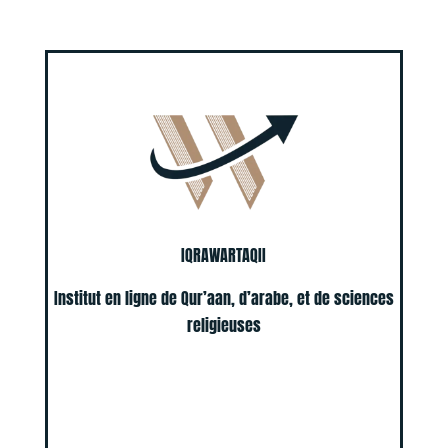
IQRAWARTAQII
Institut en ligne de Qur’aan, d’arabe, et de sciences
religieuses